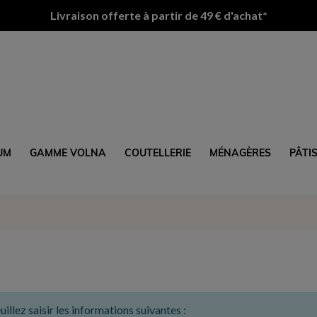
Livraison offerte à partir de 49 € d'achat*
UM
GAMME VOLNA
COUTELLERIE
MÉNAGÈRES
PÂTI
llez saisir les informations suivantes :