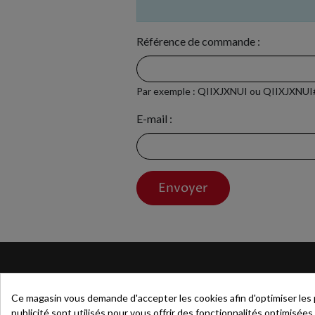
Référence de commande :
Par exemple : QIIXJXNUI ou QIIXJXNUI
E-mail :
Envoyer
QUI SOMM
Ce magasin vous demande d'accepter les cookies afin d'optimiser les pe
Le spécialiste 
publicité sont utilisés pour vous offrir des fonctionnalités optimisées