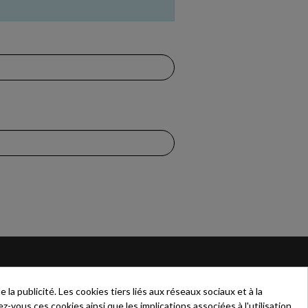
IONS
AIDE
a publicité. Les cookies tiers liés aux réseaux sociaux et à la
Contactez-nous
z-vous ces cookies ainsi que les implications associées à l'utilisation