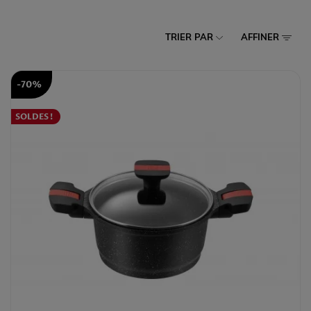
TRIER PAR
AFFINER
-70%
SOLDES !