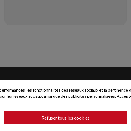
ES-NOUS ?
INFORMAT
rformances, les fonctionnalités des réseaux sociaux et la pertinence de l
Pradel Excellence
A propos
 sur les réseaux sociaux, ainsi que des publicités personnalisées. Accepte
 Pont-Salomon
Mentions légal
lle d’Aurec
Données Perso
Refuser tous les cookies
cialiste-pradelexcellence.com
CGV