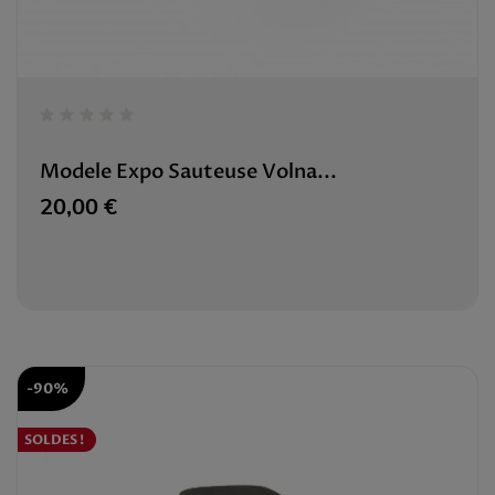
Modele Expo Sauteuse Volna...
Prix
20,00 €
-90%
SOLDES !