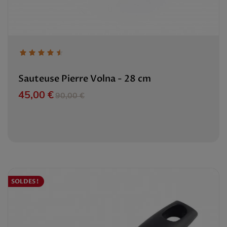
Sauteuse Pierre Volna - 28 cm
Prix
Prix de base
45,00 €
90,00 €
SOLDES !