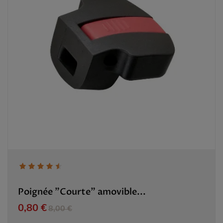
Poignée "Courte" amovible...
Prix
Prix de base
0,80 €
8,00 €