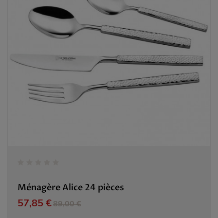
Ménagère Alice 24 pièces
Prix
Prix de base
57,85 €
89,00 €