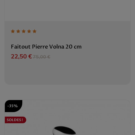
Faitout Pierre Volna 20 cm
Prix
Prix de base
22,50 €
75,00 €
-35%
SOLDES !