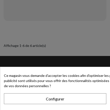
Affichage 1-6 de 6 article(s)
QUI SOMM
Ce magasin vous demande d'accepter les cookies afin d'optimiser les pe
Le spécialiste 
publicité sont utilisés pour vous offrir des fonctionnalités optimisées
1244 Route de
de vos données personnelles ?
43120 La Chape
France
Configurer
contact@lespe