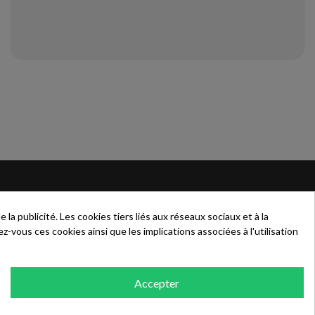
IONS
AIDE
a publicité. Les cookies tiers liés aux réseaux sociaux et à la
Contactez-nous
z-vous ces cookies ainsi que les implications associées à l'utilisation
es
Livraison
nnelles
Retour
Accepter
Blog