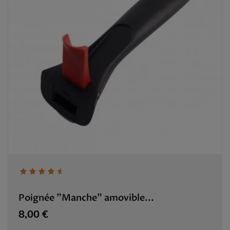
Poignée "Manche" amovible...
Prix
8,00 €