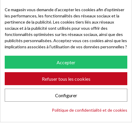
43120 La Chapelle d’Aurec
Ce magasin vous demande d'accepter les cookies afin d'optimiser
France
les performances, les fonctionnalités des réseaux sociaux et la
contact@lespecialiste-pradelexcellence.com
pertinence de la publicité. Les cookies tiers liés aux réseaux
INFORMATIONS
sociaux et à la publicité sont utilisés pour vous offrir des
fonctionnalités optimisées sur les réseaux sociaux, ainsi que des
A propos
publicités personnalisées. Acceptez-vous ces cookies ainsi que les
implications associées à l'utilisation de vos données personnelles ?
Mentions légales
Données Personnelles
Accepter
CGV
AIDE
Refuser tous les cookies
Contactez-nous
Livraison
Configurer
Retour
Politique de confidentialité et de cookies
Blog