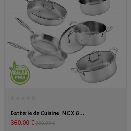
Batterie de Cuisine INOX 8...
Prix
Prix de base
360,00 €
380,00 €