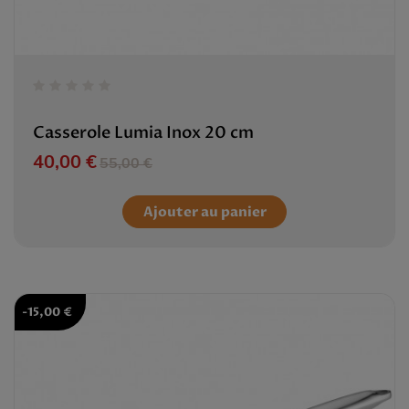
Casserole Lumia Inox 20 cm
Prix
Prix de base
40,00 €
55,00 €
Ajouter au panier
-15,00 €