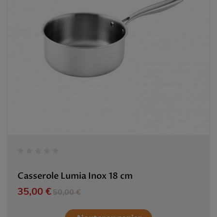
Casserole Lumia Inox 18 cm
Prix
Prix de base
35,00 €
50,00 €