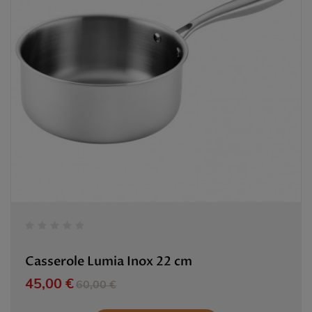
Casserole Lumia Inox 22 cm
Prix
Prix de base
45,00 €
60,00 €