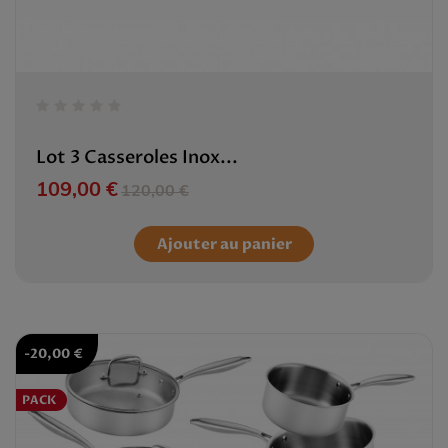
Lot 3 Casseroles Inox...
Prix
Prix de base
109,00 €
120,00 €
Ajouter au panier
-20,00 €
PACK